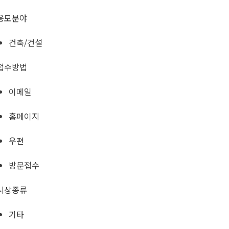
응모분야
건축/건설
접수방법
이메일
홈페이지
우편
방문접수
시상종류
기타