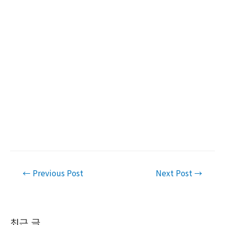
Post
←
Previous Post
Next Post
→
navigation
최근 글