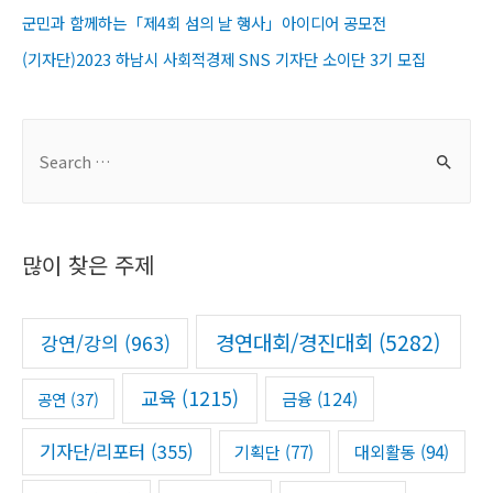
군민과 함께하는「제4회 섬의 날 행사」아이디어 공모전
(기자단)2023 하남시 사회적경제 SNS 기자단 소이단 3기 모집
S
e
a
r
많이 찾은 주제
c
h
f
경연대회/경진대회
(5282)
강연/강의
(963)
o
r
교육
(1215)
금융
(124)
공연
(37)
:
기자단/리포터
(355)
기획단
(77)
대외활동
(94)