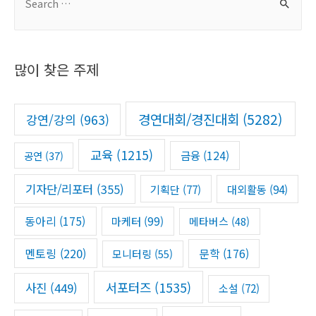
e
a
r
많이 찾은 주제
c
h
f
경연대회/경진대회
(5282)
강연/강의
(963)
o
r
교육
(1215)
금융
(124)
공연
(37)
:
기자단/리포터
(355)
기획단
(77)
대외활동
(94)
동아리
(175)
마케터
(99)
메타버스
(48)
멘토링
(220)
문학
(176)
모니터링
(55)
서포터즈
(1535)
사진
(449)
소설
(72)