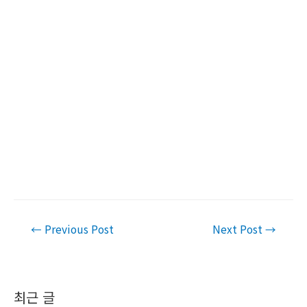
Post
←
Previous Post
Next Post
→
navigation
최근 글