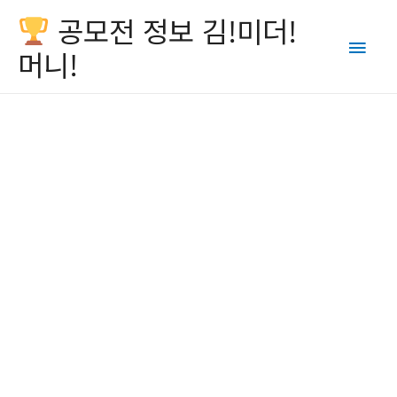
공모전 정보 김!미더!
Main
머니!
Men