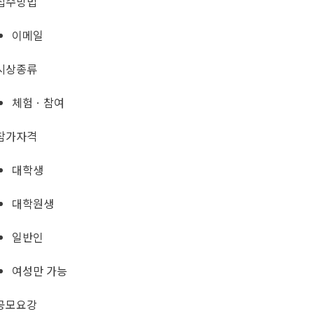
접수방법
이메일
시상종류
체험ㆍ참여
참가자격
대학생
대학원생
일반인
여성만 가능
공모요강