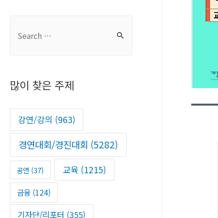
S
e
a
r
많이 찾은 주제
c
h
f
강연/강의
(963)
o
경연대회/경진대회
(5282)
r
:
교육
(1215)
공연
(37)
금융
(124)
기자단/리포터
(355)