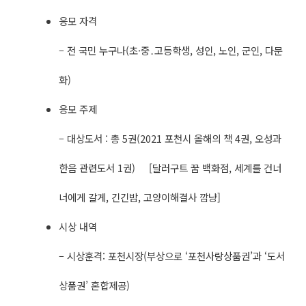
응모 자격
– 전 국민 누구나(초·중․고등학생, 성인, 노인, 군인, 다문
화)
응모 주제
– 대상도서 : 총 5권(2021 포천시 올해의 책 4권, 오성과
한음 관련도서 1권) [달러구트 꿈 백화점, 세계를 건너
너에게 갈게, 긴긴밤, 고양이해결사 깜냥]
시상 내역
– 시상훈격: 포천시장(부상으로 ‘포천사랑상품권’과 ‘도서
상품권’ 혼합제공)