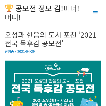
공모전 정보 김!미더!
Main
머니!
Men
오성과 한음의 도시 포천 ‘2021
전국 독후감 공모전’
진행중
/
2021-04-29