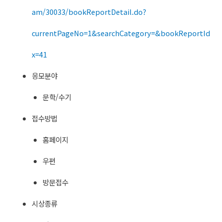
am/30033/bookReportDetail.do?
currentPageNo=1&searchCategory=&bookReportId
x=41
응모분야
문학/수기
접수방법
홈페이지
우편
방문접수
시상종류