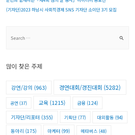
(기자단)2023 하남시 사회적경제 SNS 기자단 소이단 3기 모집
S
e
a
r
많이 찾은 주제
c
h
f
경연대회/경진대회
(5282)
강연/강의
(963)
o
r
교육
(1215)
금융
(124)
공연
(37)
:
기자단/리포터
(355)
기획단
(77)
대외활동
(94)
동아리
(175)
마케터
(99)
메타버스
(48)