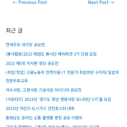
Post
←
Previous Post
Next Post
→
navigation
최근 글
연세우유 네이밍 공모전
(봉사활동)2023 태권도 봉사단 해외파견 3기 단원 모집
2023 제5회 픽사톤 영상 공모전
(취업/창업) 고용노동부 전액지원 IT 전문가 취업희망 구직자/실업자
전문무료교육​
여수사랑, 고향사랑 기금사업 아이디어 공모전
(서포터즈) 2023년 ‘경기도 청년 생명사랑 모니터단 5기’를 모집
2023년 어린이 도시가스 안전포스터 대회
충청남도 온라인 소통 플랫폼 명칭 공모 이벤트
군민과 함께하는「제4회 섬의 날 행사」아이디어 공모전