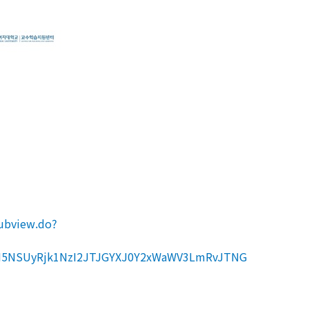
subview.do?
5NSUyRjk1NzI2JTJGYXJ0Y2xWaWV3LmRvJTNG