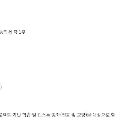
의서 각 1부​
​
로젝트 기반 학습 및 캡스톤 강좌(전공 및 교양)을 대상으로 함