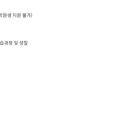
학원생 지원 불가)​
습과정 및 성찰​