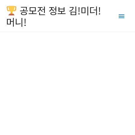
공모전 정보 김!미더!
Main
머니!
Men