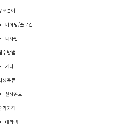
응모분야
네이밍/슬로건
디자인
접수방법
기타
시상종류
현상공모
참가자격
대학생