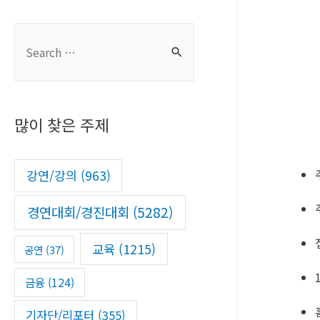
S
e
a
r
많이 찾은 주제
c
h
f
강연/강의
(963)
o
경연대회/경진대회
(5282)
r
:
교육
(1215)
공연
(37)
금융
(124)
기자단/리포터
(355)