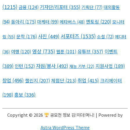
(1215)
기자단/리포터
(355)
금융
(124)
기획단
(77)
대외활동
멘토링
(220)
(94)
동아리
(175)
마케터
(99)
메타버스
(48)
모니터
서포터즈
(1535)
사진
(449)
문학
(176)
링
(55)
소설
(72)
에디터
영상
(735)
유튜브
(357)
이벤트
여행
(120)
웹툰
(101)
(36)
(389)
자원/봉사
(492)
인턴
(152)
지원사업
(189)
재능 기부
(22)
창업
(496)
챌린지
(207)
체험단
(213)
취업
(415)
크리에이터
(198)
홍보
(336)
Copyright © 2026
공모전 정보 김!미더!머니!
| Powered by
Astra WordPress Theme