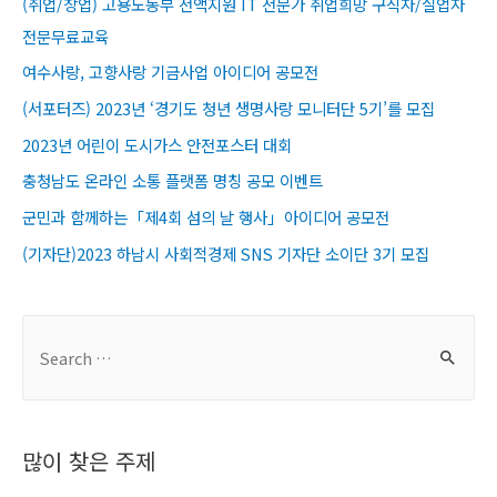
(취업/창업) 고용노동부 전액지원 IT 전문가 취업희망 구직자/실업자
전문무료교육​
여수사랑, 고향사랑 기금사업 아이디어 공모전
(서포터즈) 2023년 ‘경기도 청년 생명사랑 모니터단 5기’를 모집
2023년 어린이 도시가스 안전포스터 대회
충청남도 온라인 소통 플랫폼 명칭 공모 이벤트
군민과 함께하는「제4회 섬의 날 행사」아이디어 공모전
(기자단)2023 하남시 사회적경제 SNS 기자단 소이단 3기 모집
S
e
a
r
많이 찾은 주제
c
h