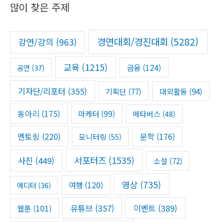
많이 찾은 주제
c
h
f
경연대회/경진대회
(5282)
강연/강의
(963)
o
r
교육
(1215)
금융
(124)
공연
(37)
:
기자단/리포터
(355)
기획단
(77)
대외활동
(94)
동아리
(175)
마케터
(99)
메타버스
(48)
멘토링
(220)
문학
(176)
모니터링
(55)
서포터즈
(1535)
사진
(449)
소설
(72)
영상
(735)
여행
(120)
에디터
(36)
유튜브
(357)
이벤트
(389)
웹툰
(101)