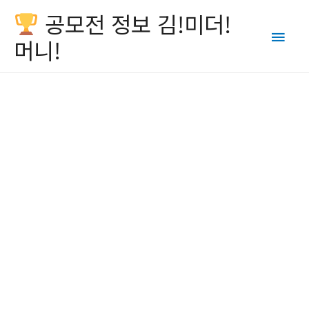
공모전 정보 김!미더!
Main
머니!
Men