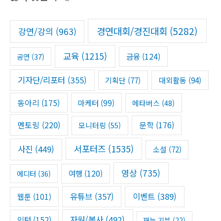
h
f
경연대회/경진대회
(5282)
강연/강의
(963)
o
r
교육
(1215)
금융
(124)
공연
(37)
:
기자단/리포터
(355)
기획단
(77)
대외활동
(94)
동아리
(175)
마케터
(99)
메타버스
(48)
멘토링
(220)
문학
(176)
모니터링
(55)
서포터즈
(1535)
사진
(449)
소설
(72)
영상
(735)
여행
(120)
에디터
(36)
유튜브
(357)
이벤트
(389)
웹툰
(101)
자원/봉사
(492)
인턴
(152)
재능 기부
(22)