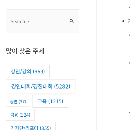
S
e
a
r
많이 찾은 주제
c
h
f
강연/강의
(963)
o
경연대회/경진대회
(5282)
r
:
교육
(1215)
공연
(37)
금융
(124)
기자단/리포터
(355)