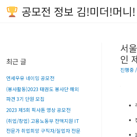
공모전 정보 김!미더!머니!
서울
인 
최근 글
진행중
연세우유 네이밍 공모전
(봉사활동)2023 태권도 봉사단 해외
파견 3기 단원 모집
2023 제5회 픽사톤 영상 공모전
(취업/창업) 고용노동부 전액지원 IT
전문가 취업희망 구직자/실업자 전문