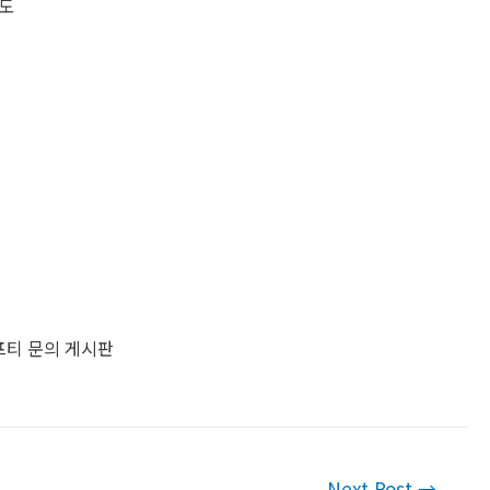
성도
이프티 문의 게시판
Next Post
→