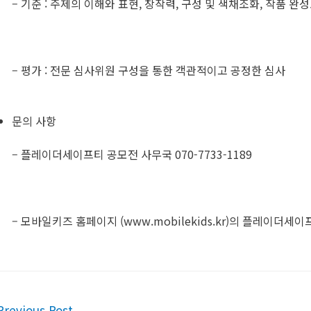
– 기준 : 주제의 이해와 표현, 창작력, 구성 및 색채조화, 작품 완
– 평가 : 전문 심사위원 구성을 통한 객관적이고 공정한 심사
문의 사항
– 플레이더세이프티 공모전 사무국 070-7733-1189
– 모바일키즈 홈페이지 (www.mobilekids.kr)의 플레이더세
t
revious Post