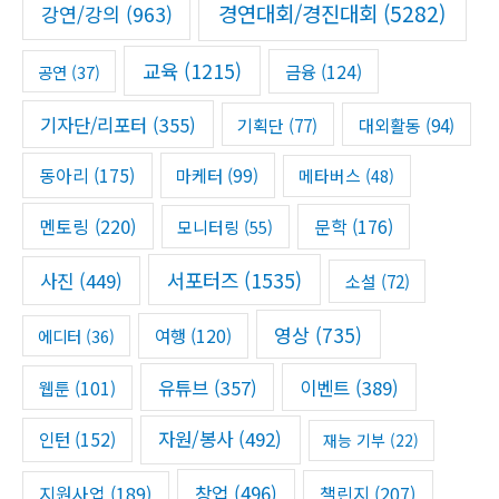
경연대회/경진대회
(5282)
강연/강의
(963)
o
r
교육
(1215)
금융
(124)
공연
(37)
:
기자단/리포터
(355)
기획단
(77)
대외활동
(94)
동아리
(175)
마케터
(99)
메타버스
(48)
멘토링
(220)
문학
(176)
모니터링
(55)
서포터즈
(1535)
사진
(449)
소설
(72)
영상
(735)
여행
(120)
에디터
(36)
유튜브
(357)
이벤트
(389)
웹툰
(101)
자원/봉사
(492)
인턴
(152)
재능 기부
(22)
창업
(496)
챌린지
(207)
지원사업
(189)