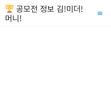
공모전 정보 김!미더!
Main
머니!
Men