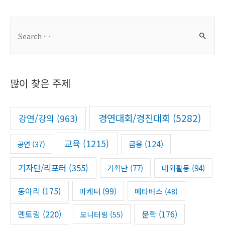
S
e
a
r
많이 찾은 주제
c
h
f
경연대회/경진대회
(5282)
강연/강의
(963)
o
r
교육
(1215)
금융
(124)
공연
(37)
:
기자단/리포터
(355)
기획단
(77)
대외활동
(94)
동아리
(175)
마케터
(99)
메타버스
(48)
멘토링
(220)
문학
(176)
모니터링
(55)