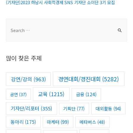
(기자단)2023 하남시 사회적경제 SNS 기자단 소이단 3기 모집
S
e
a
r
많이 찾은 주제
c
h
f
경연대회/경진대회
(5282)
강연/강의
(963)
o
r
교육
(1215)
금융
(124)
공연
(37)
:
기자단/리포터
(355)
기획단
(77)
대외활동
(94)
동아리
(175)
마케터
(99)
메타버스
(48)