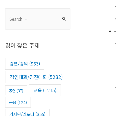
S
e
a
r
많이 찾은 주제
c
h
f
강연/강의
(963)
o
경연대회/경진대회
(5282)
r
:
교육
(1215)
공연
(37)
금융
(124)
기자단/리포터
(355)