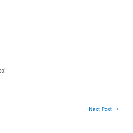
)​​
Next Post
→