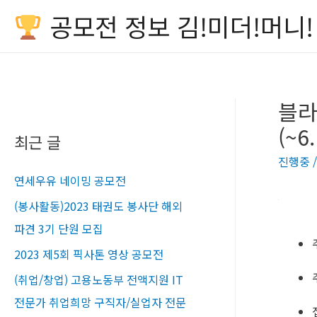
공모전 정보 김!미더!머니!
블라
(~6.
최근 글
진행중
연세우유 네이밍 공모전
(봉사활동)2023 태권도 봉사단 해외
파견 3기 단원 모집
2023 제5회 픽사톤 영상 공모전
(취업/창업) 고용노동부 전액지원 IT
전문가 취업희망 구직자/실업자 전문