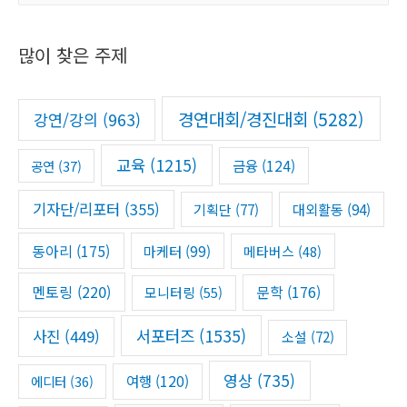
a
r
많이 찾은 주제
c
h
f
경연대회/경진대회
(5282)
강연/강의
(963)
o
r
교육
(1215)
금융
(124)
공연
(37)
:
기자단/리포터
(355)
기획단
(77)
대외활동
(94)
동아리
(175)
마케터
(99)
메타버스
(48)
멘토링
(220)
문학
(176)
모니터링
(55)
서포터즈
(1535)
사진
(449)
소설
(72)
영상
(735)
여행
(120)
에디터
(36)