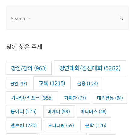
S
e
a
r
많이 찾은 주제
c
h
f
경연대회/경진대회
(5282)
강연/강의
(963)
o
r
교육
(1215)
금융
(124)
공연
(37)
:
기자단/리포터
(355)
기획단
(77)
대외활동
(94)
동아리
(175)
마케터
(99)
메타버스
(48)
멘토링
(220)
문학
(176)
모니터링
(55)