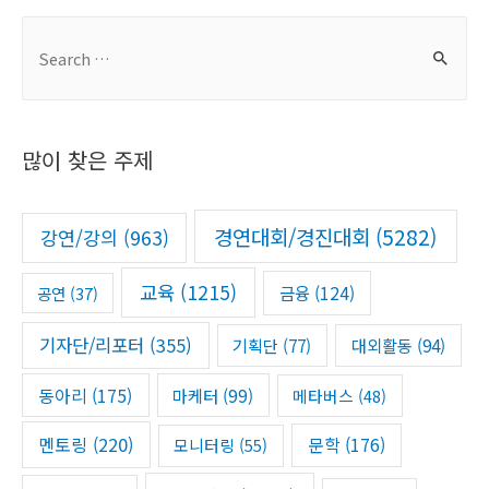
S
e
a
r
많이 찾은 주제
c
h
f
경연대회/경진대회
(5282)
강연/강의
(963)
o
r
교육
(1215)
금융
(124)
공연
(37)
:
기자단/리포터
(355)
기획단
(77)
대외활동
(94)
동아리
(175)
마케터
(99)
메타버스
(48)
멘토링
(220)
문학
(176)
모니터링
(55)