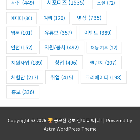
서포터즈
(1535)
사진
(449)
소설
(72)
영상
(735)
여행
(120)
에디터
(36)
유튜브
(357)
이벤트
(389)
웹툰
(101)
자원/봉사
(492)
인턴
(152)
재능 기부
(22)
창업
(496)
챌린지
(207)
지원사업
(189)
체험단
(213)
취업
(415)
크리에이터
(198)
홍보
(336)
Copyright © 2026
공모전 정보 김!미더!머니!
| Powered by
Astra WordPress Theme