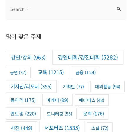
S
e
a
r
많이 찾은 주제
c
h
f
경연대회/경진대회
(5282)
강연/강의
(963)
o
r
교육
(1215)
금융
(124)
공연
(37)
:
기자단/리포터
(355)
기획단
(77)
대외활동
(94)
동아리
(175)
마케터
(99)
메타버스
(48)
멘토링
(220)
문학
(176)
모니터링
(55)
서포터즈
(1535)
사진
(449)
소설
(72)