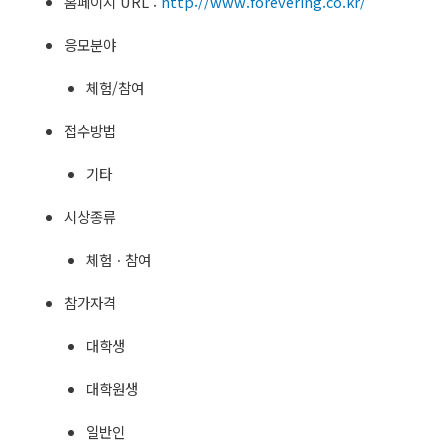
홈페이지 URL :
http://www.forevering.co.kr/
응모분야
체험/참여
접수방법
기타
시상종류
체험ㆍ참여
참가자격
대학생
대학원생
일반인